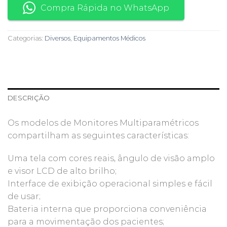
Compra Rápida no WhatsApp
Categorias:
Diversos
,
Equipamentos Médicos
DESCRIÇÃO
Os modelos de Monitores Multiparamétricos
compartilham as seguintes características:
Uma tela com cores reais, ângulo de visão amplo
e visor LCD de alto brilho;
Interface de exibição operacional simples e fácil
de usar;
Bateria interna que proporciona conveniência
para a movimentação dos pacientes;