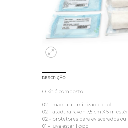
DESCRIÇÃO
O kit é composto
02 – manta aluminizada adulto
02 – atadura rayon 7,5 cm X 5 m estér
02 – protetores para eviscerados o
01 – luva esteril c/po