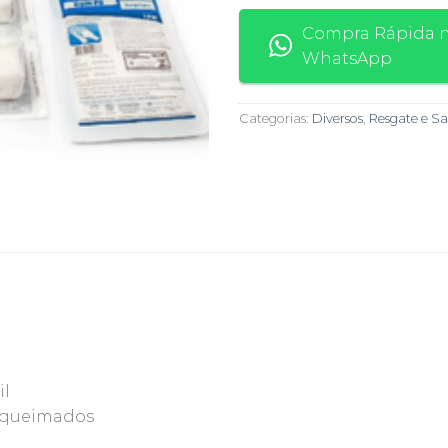
Compra Rápida 
WhatsApp
Categorias:
Diversos
,
Resgate e S
il
u queimados