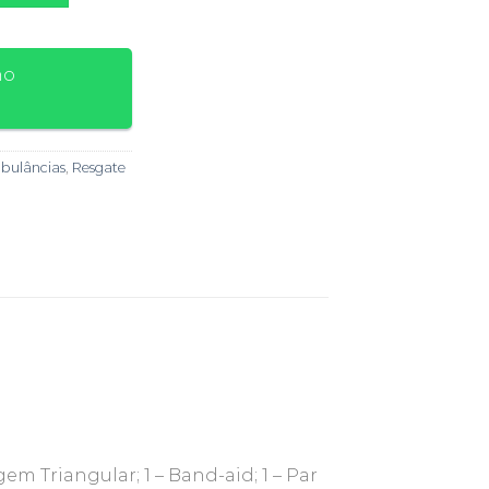
no
mbulâncias
,
Resgate
em Triangular; 1 – Band-aid; 1 – Par