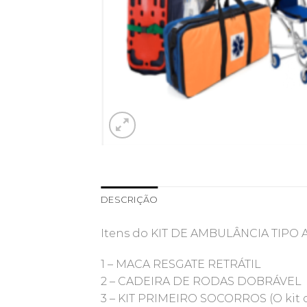
DESCRIÇÃO
Itens do KIT DE AMBULÂNCIA TIPO 
1 – MACA RESGATE RETRÁTIL
2 – CADEIRA DE RODAS DOBRÁVEL
3 – KIT PRIMEIRO SOCORROS (O kit con