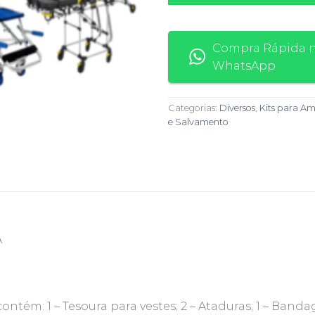
Compra Rápida 
WhatsApp
Categorias:
Diversos
,
Kits para A
e Salvamento
A
tém: 1 – Tesoura para vestes; 2 – Ataduras; 1 – Bandag