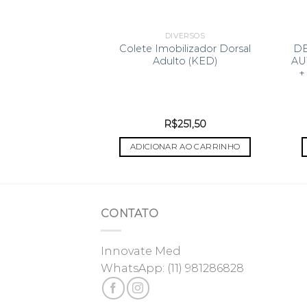
ERSOS
DIVERSOS
lizador Dorsal
Colete Imobilizador Dorsal
D
il (KED)
Adulto (KED)
AU
+
51,50
R$
251,50
 AO CARRINHO
ADICIONAR AO CARRINHO
CONTATO
Innovate Med
WhatsApp:
(11) 981286828