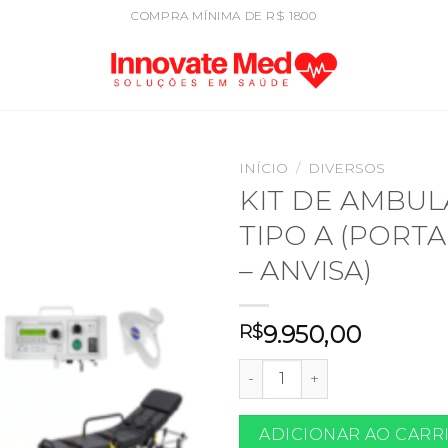
COMPRA MÍNIMA DE R$ 1800
INÍCIO
/
DIVERSOS
KIT DE AMBUL
TIPO A (PORTA
– ANVISA)
9.950,00
R$
KIT DE AMBULÂNCIA TIPO A
ADICIONAR AO CARR