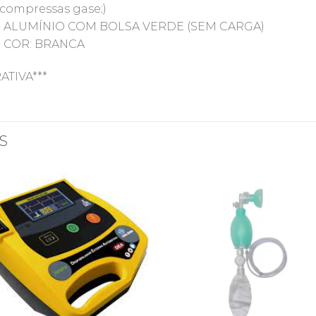
 – compressas gase;)
ROS ALUMÍNIO COM BOLSA VERDE (SEM CARGA)
) COR: BRANCA
ATIVA***
S